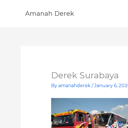
Skip
to
Amanah Derek
content
Derek Surabaya
By
amanahderek
/
January 6, 20