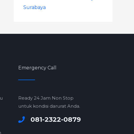
Surabaya
Emergency Call
ru
Ready 24 Jam Non Stop
untuk kondisi darurat Anda.
081-2322-0879
m