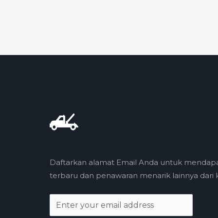
Daftarkan alamat Email Anda untuk mendap
terbaru dan penawaran menarik lainnya dari k
E
m