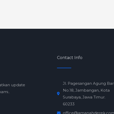
Contact Info
Jl. Pagesangan Agung Ba
atkan update
No.18, Jambangan, Kota
ami..
Surabaya, Jawa Timur.
60233
office@amanahderek.co