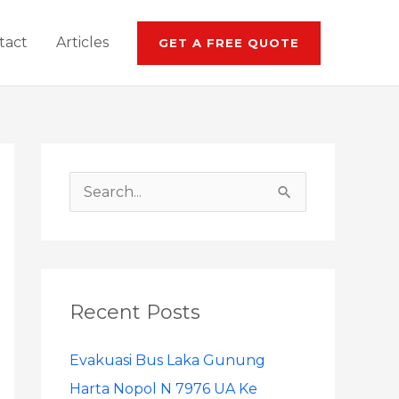
tact
Articles
GET A FREE QUOTE
S
e
a
r
Recent Posts
c
h
Evakuasi Bus Laka Gunung
f
Harta Nopol N 7976 UA Ke
o