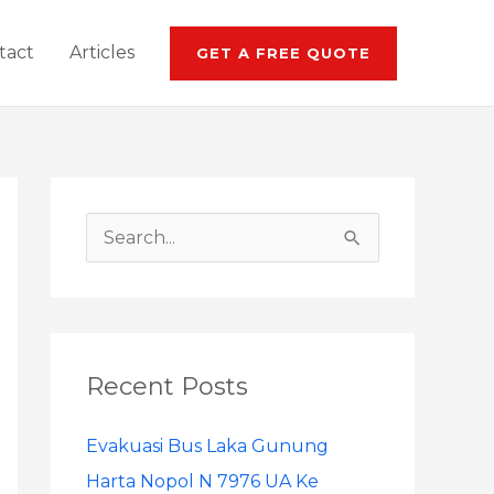
tact
Articles
GET A FREE QUOTE
S
e
a
r
Recent Posts
c
h
Evakuasi Bus Laka Gunung
f
Harta Nopol N 7976 UA Ke
o