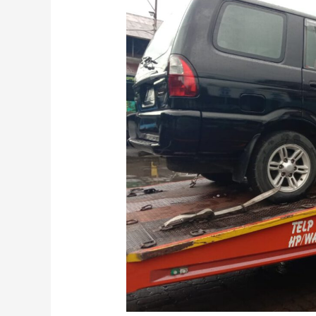
Persiapan
Mobil
Sebelum
Menempuh
Perjalanan
Jauh