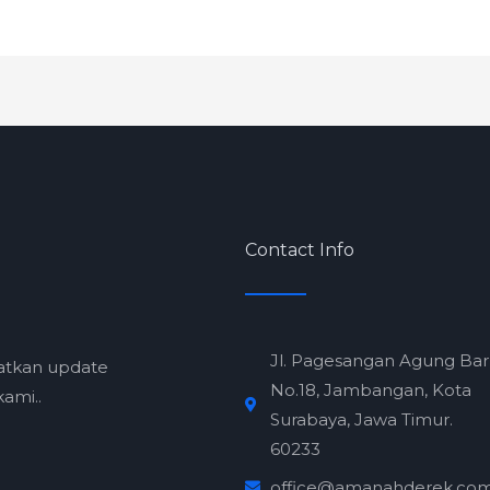
Contact Info
Jl. Pagesangan Agung Ba
atkan update
No.18, Jambangan, Kota
ami..
Surabaya, Jawa Timur.
60233
office@amanahderek.co