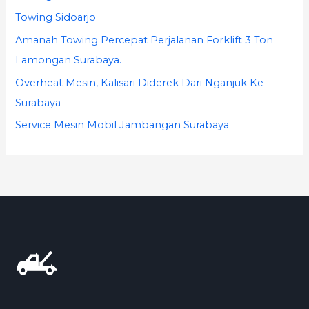
Towing Sidoarjo
Amanah Towing Percepat Perjalanan Forklift 3 Ton
Lamongan Surabaya.
Overheat Mesin, Kalisari Diderek Dari Nganjuk Ke
Surabaya
Service Mesin Mobil Jambangan Surabaya