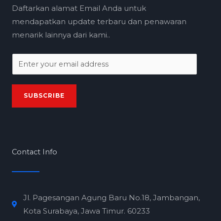
Daftarkan alamat Email Anda untuk
mendapatkan update terbaru dan penawaran
menarik lainnya dari kami..
E
m
a
SUBSCRIBE
i
l
*
Contact Info
Jl. Pagesangan Agung Baru No.18, Jambangan,
Kota Surabaya, Jawa Timur. 60233