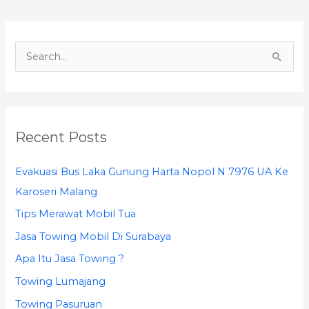
S
e
a
r
Recent Posts
c
h
Evakuasi Bus Laka Gunung Harta Nopol N 7976 UA Ke
f
Karoseri Malang
o
Tips Merawat Mobil Tua
r
Jasa Towing Mobil Di Surabaya
:
Apa Itu Jasa Towing ?
Towing Lumajang
Towing Pasuruan