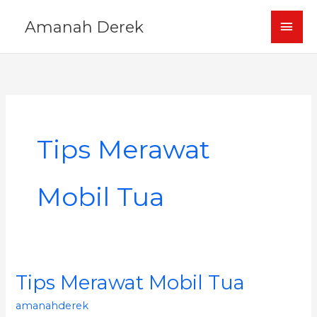
Skip
MAI
Amanah Derek
to
content
MEN
Tips Merawat
Mobil Tua
Tips Merawat Mobil Tua
Tips
Merawat
amanahderek
Mobil