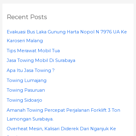
a
r
Recent Posts
c
h
Evakuasi Bus Laka Gunung Harta Nopol N 7976 UA Ke
f
Karoseri Malang
o
Tips Merawat Mobil Tua
r
Jasa Towing Mobil Di Surabaya
:
Apa Itu Jasa Towing ?
Towing Lumajang
Towing Pasuruan
Towing Sidoarjo
Amanah Towing Percepat Perjalanan Forklift 3 Ton
Lamongan Surabaya.
Overheat Mesin, Kalisari Diderek Dari Nganjuk Ke