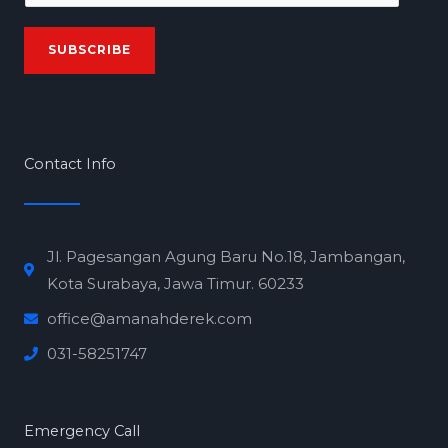
m
a
SUBSCRIBE
i
l
*
Contact Info
Jl. Pagesangan Agung Baru No.18, Jambangan,
Kota Surabaya, Jawa Timur. 60233
office@amanahderek.com
031-58251747
Emergency Call