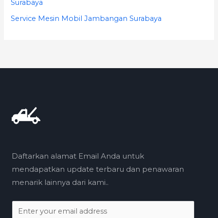
Surabaya
Service Mesin Mobil Jambangan Surabaya
Daftarkan alamat Email Anda untuk
mendapatkan update terbaru dan penawaran
menarik lainnya dari kami..
E