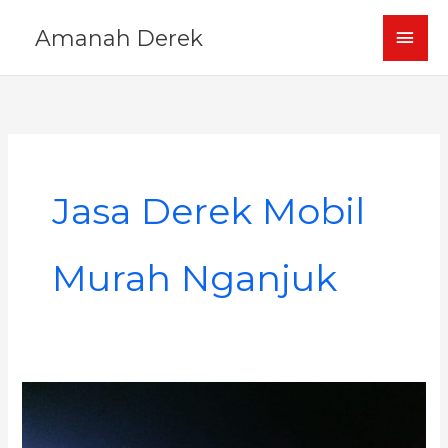
Skip
MAI
Amanah Derek
to
content
MEN
Jasa Derek Mobil
Murah Nganjuk
Derek
Mobil
Nganjuk