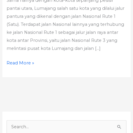
Sama halnya dengan kota-kota sepanjang pesisir
pantai utara, Lumajang salah satu kota yang dilalui jalur
pantura yang dikenal dengan jalan Nasional Rute 1
(Satu). Terdapat jalan Nasional lainnya yang terhubung
ke jalan Nasional Rute 1 sebagai jalur jalan raya antar
kota antar Provinsi, yaitu jalan Nasional Rute 3 yang
melintasi pusat kota Lumajang dan jalan […]
Read More »
S