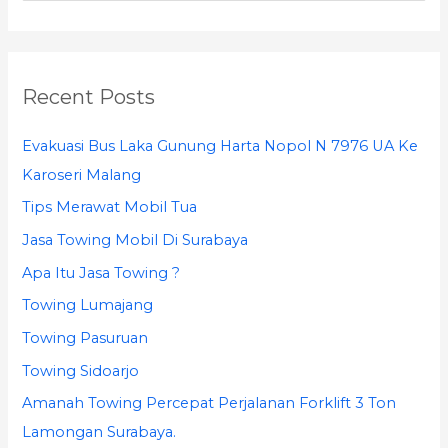
e
a
r
Recent Posts
c
h
Evakuasi Bus Laka Gunung Harta Nopol N 7976 UA Ke
f
Karoseri Malang
o
Tips Merawat Mobil Tua
r
Jasa Towing Mobil Di Surabaya
:
Apa Itu Jasa Towing ?
Towing Lumajang
Towing Pasuruan
Towing Sidoarjo
Amanah Towing Percepat Perjalanan Forklift 3 Ton
Lamongan Surabaya.