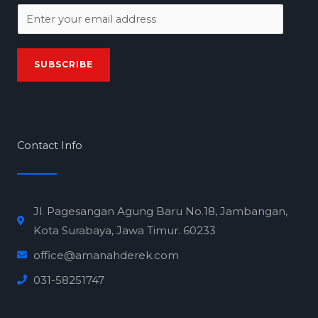
E
m
a
SUBSCRIBE
i
l
*
Contact Info
Jl. Pagesangan Agung Baru No.18, Jambangan,
Kota Surabaya, Jawa Timur. 60233
office@amanahderek.com
031-58251747