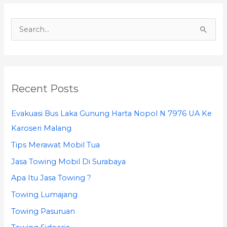
S
e
a
r
Recent Posts
c
h
Evakuasi Bus Laka Gunung Harta Nopol N 7976 UA Ke
f
Karoseri Malang
o
Tips Merawat Mobil Tua
r
Jasa Towing Mobil Di Surabaya
:
Apa Itu Jasa Towing ?
Towing Lumajang
Towing Pasuruan