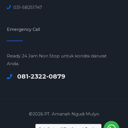
031-58251747
Emergency Call
Ready 24 Jam Non Stop untuk kondisi darurat
Anda.
081-2322-0879
©2026 PT. Amanah Ngudi Mulyo
F
I
Y