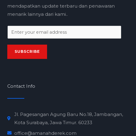
mendapatkan update terbaru dan penawaran
menarik lainnya dari kami..
E
m
a
SUBSCRIBE
i
l
*
Contact Info
Jl. Pagesangan Agung Baru No.18, Jambangan,
Kota Surabaya, Jawa Timur. 60233
office@amanahderek.com