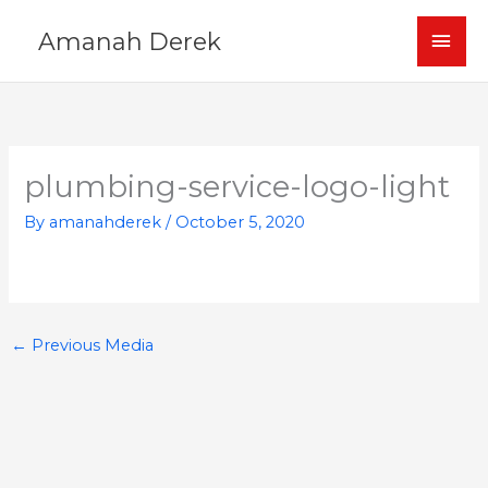
Skip
MAI
Amanah Derek
to
content
MEN
plumbing-service-logo-light
By
amanahderek
/
October 5, 2020
←
Previous Media