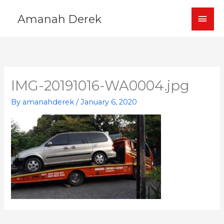
Skip
MAI
Amanah Derek
to
content
MEN
IMG-20191016-WA0004.jpg
By
amanahderek
/
January 6, 2020