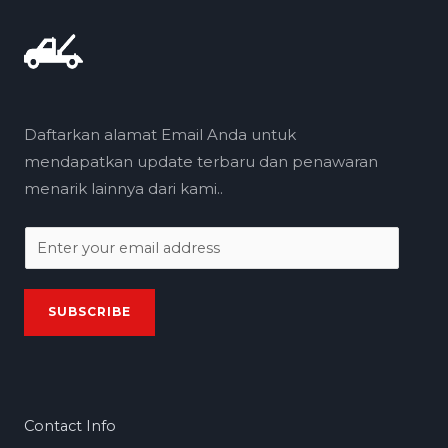
Daftarkan alamat Email Anda untuk
mendapatkan update terbaru dan penawaran
menarik lainnya dari kami..
E
m
a
SUBSCRIBE
i
l
*
Contact Info