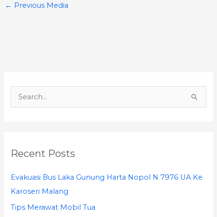
←
Previous Media
S
e
a
r
Recent Posts
c
h
Evakuasi Bus Laka Gunung Harta Nopol N 7976 UA Ke
f
Karoseri Malang
o
Tips Merawat Mobil Tua
r