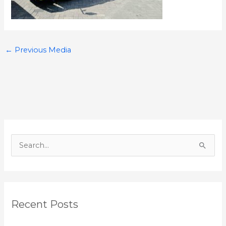
←
Previous Media
S
e
a
r
Recent Posts
c
h