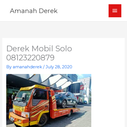
Skip
MAI
Amanah Derek
to
content
MEN
Derek Mobil Solo
08123220879
By
amanahderek
/
July 28, 2020