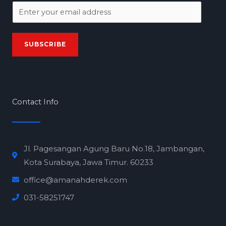
E
m
a
SUBSCRIBE
i
l
*
Contact Info
Jl. Pagesangan Agung Baru No.18, Jambangan,
Kota Surabaya, Jawa Timur. 60233
office@amanahderek.com
031-58251747