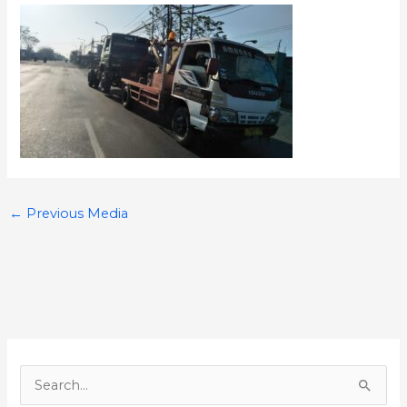
←
Previous Media
S