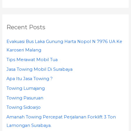
e
a
r
Recent Posts
c
h
Evakuasi Bus Laka Gunung Harta Nopol N 7976 UA Ke
f
Karoseri Malang
o
Tips Merawat Mobil Tua
r
Jasa Towing Mobil Di Surabaya
:
Apa Itu Jasa Towing ?
Towing Lumajang
Towing Pasuruan
Towing Sidoarjo
Amanah Towing Percepat Perjalanan Forklift 3 Ton
Lamongan Surabaya.