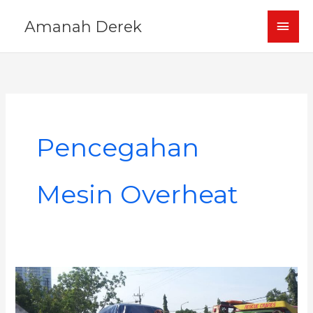
Skip
MAI
Amanah Derek
to
content
MEN
Pencegahan
Mesin Overheat
Overheat
Mesin,
Kalisari