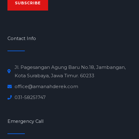
SUBSCRIBE
i
l
*
Contact Info
Jl. Pagesangan Agung Baru No.18, Jambangan,
Kota Surabaya, Jawa Timur. 60233
office@amanahderek.com
031-58251747
Emergency Call