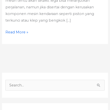
mesin tentu akan sedikit lega bisa melanjutkan
perjalanan, namun jika disertai dengan kerusakan
komponen mesin kendaraan seperti piston yang
terkunci atau klep yang bengkok […]
Read More »
S
e
a
r