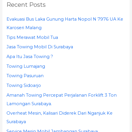
Recent Posts
c
h
Evakuasi Bus Laka Gunung Harta Nopol N 7976 UA Ke
f
Karoseri Malang
o
Tips Merawat Mobil Tua
r
Jasa Towing Mobil Di Surabaya
:
Apa Itu Jasa Towing ?
Towing Lumajang
Towing Pasuruan
Towing Sidoarjo
Amanah Towing Percepat Perjalanan Forklift 3 Ton
Lamongan Surabaya.
Overheat Mesin, Kalisari Diderek Dari Nganjuk Ke
Surabaya
Service Mesin Mobil Jambangan Surabaya