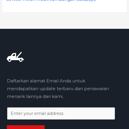
Daftarkan alamat Email Anda untuk
mendapatkan update terbaru dan penawaran
menarik lainnya dari kami..
E
m
a