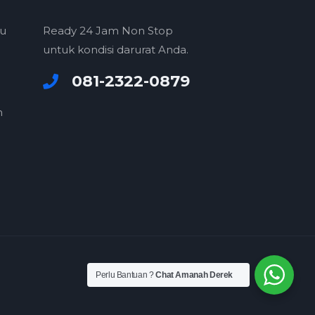
ru
Ready 24 Jam Non Stop
untuk kondisi darurat Anda.
081-2322-0879
m
F
I
Y
Perlu Bantuan ?
Chat Amanah Derek
a
n
o
c
s
u
e
t
t
b
a
u