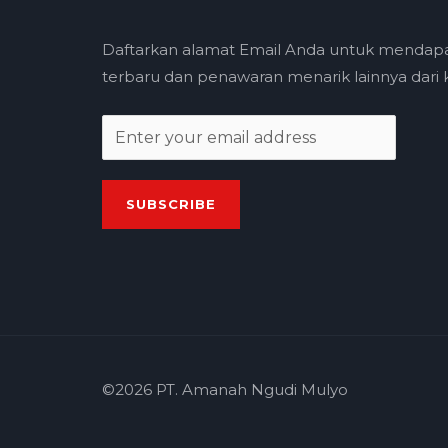
Daftarkan alamat Email Anda untuk mendap
terbaru dan penawaran menarik lainnya dari k
E
m
a
SUBSCRIBE
i
l
*
©2026 PT. Amanah Ngudi Mulyo