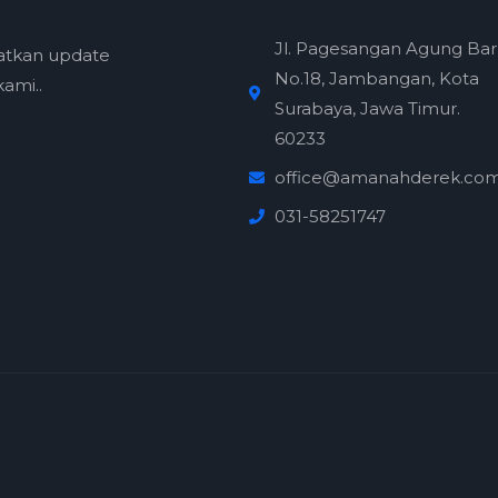
Jl. Pagesangan Agung Ba
atkan update
No.18, Jambangan, Kota
ami..
Surabaya, Jawa Timur.
60233
office@amanahderek.co
031-58251747