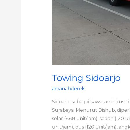
Towing Sidoarjo
amanahderek
Sidoarjo sebagai kawasan industr
Surabaya. Menurut Dishub, diperk
solar (888 unit/jam), sedan (120 u
unit/jam), bus (120 unit/jam), ang