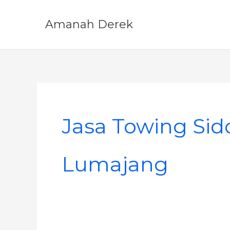
Skip
to
Amanah Derek
content
Jasa Towing Sid
Lumajang