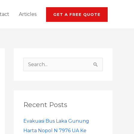
tact
Articles
GET A FREE QUOTE
S
e
a
r
Recent Posts
c
h
Evakuasi Bus Laka Gunung
f
Harta Nopol N 7976 UA Ke
o