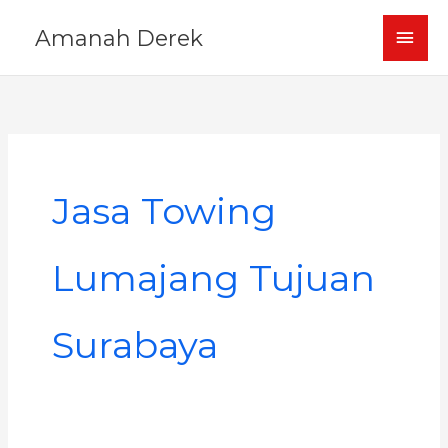
Skip
MAI
Amanah Derek
to
content
MEN
Jasa Towing
Lumajang Tujuan
Surabaya