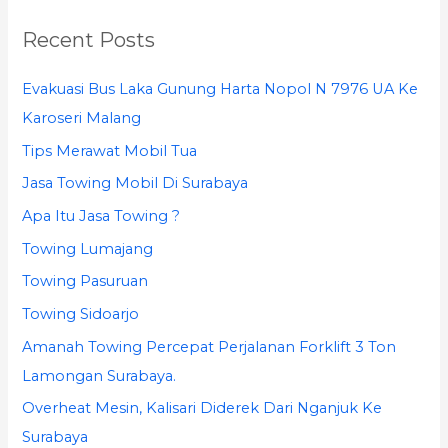
r
Recent Posts
c
h
Evakuasi Bus Laka Gunung Harta Nopol N 7976 UA Ke
f
Karoseri Malang
o
Tips Merawat Mobil Tua
r
Jasa Towing Mobil Di Surabaya
:
Apa Itu Jasa Towing ?
Towing Lumajang
Towing Pasuruan
Towing Sidoarjo
Amanah Towing Percepat Perjalanan Forklift 3 Ton
Lamongan Surabaya.
Overheat Mesin, Kalisari Diderek Dari Nganjuk Ke
Surabaya