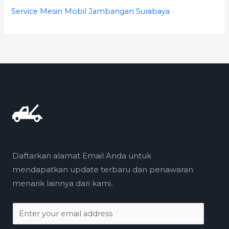
Service Mesin Mobil Jambangan Surabaya
Daftarkan alamat Email Anda untuk
mendapatkan update terbaru dan penawaran
menarik lainnya dari kami..
E
m