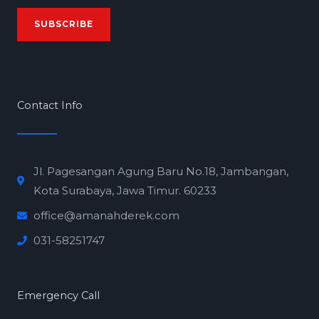
a
SUBSCRIBE
i
l
*
Contact Info
Jl. Pagesangan Agung Baru No.18, Jambangan,
Kota Surabaya, Jawa Timur. 60233
office@amanahderek.com
031-58251747
Emergency Call