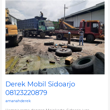
Derek
Mobil
Sidoarjo
08123220879
Derek Mobil Sidoarjo
08123220879
amanahderek