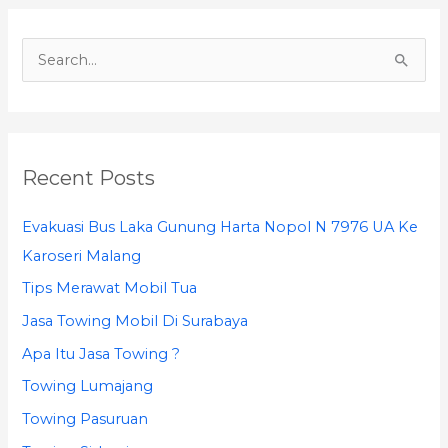
S
e
a
r
Recent Posts
c
h
Evakuasi Bus Laka Gunung Harta Nopol N 7976 UA Ke
f
Karoseri Malang
o
Tips Merawat Mobil Tua
r
Jasa Towing Mobil Di Surabaya
:
Apa Itu Jasa Towing ?
Towing Lumajang
Towing Pasuruan