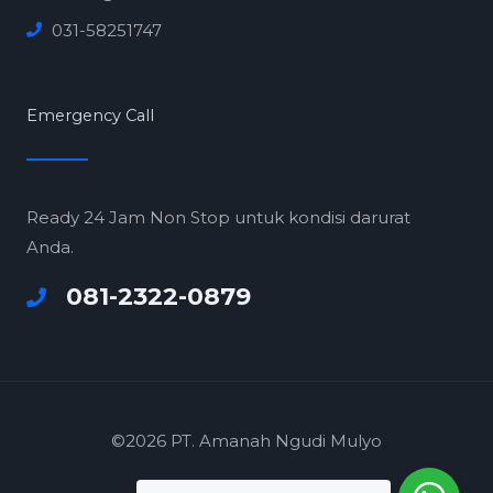
031-58251747
Emergency Call
Ready 24 Jam Non Stop untuk kondisi darurat
Anda.
081-2322-0879
©2026 PT. Amanah Ngudi Mulyo
F
I
Y