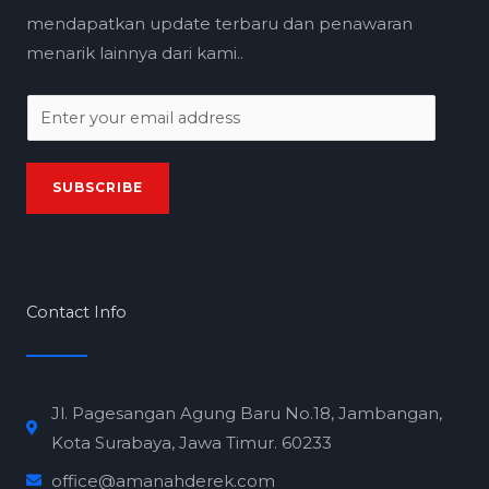
mendapatkan update terbaru dan penawaran
menarik lainnya dari kami..
E
m
a
SUBSCRIBE
i
l
*
Contact Info
Jl. Pagesangan Agung Baru No.18, Jambangan,
Kota Surabaya, Jawa Timur. 60233
office@amanahderek.com