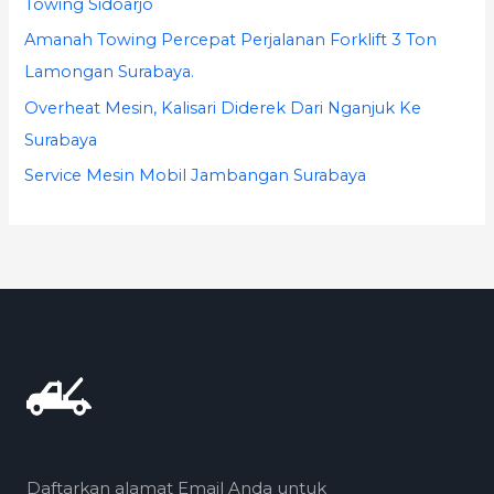
Towing Sidoarjo
Amanah Towing Percepat Perjalanan Forklift 3 Ton
Lamongan Surabaya.
Overheat Mesin, Kalisari Diderek Dari Nganjuk Ke
Surabaya
Service Mesin Mobil Jambangan Surabaya
Daftarkan alamat Email Anda untuk