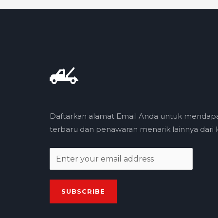
Daftarkan alamat Email Anda untuk mendap
terbaru dan penawaran menarik lainnya dari k
E
m
a
SUBSCRIBE
i
l