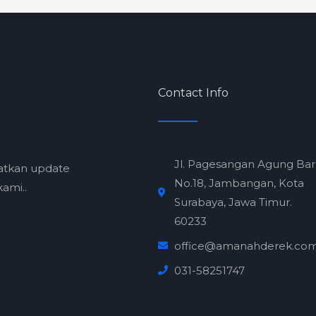
Contact Info
Jl. Pagesangan Agung Ba
atkan update
No.18, Jambangan, Kota
ami..
Surabaya, Jawa Timur.
60233
office@amanahderek.co
031-58251747