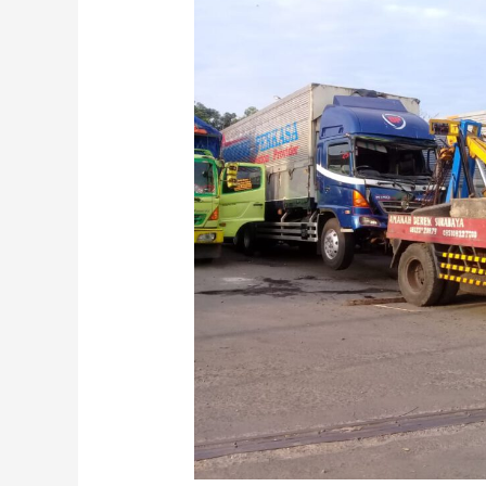
Mobil
Pati
08123220879