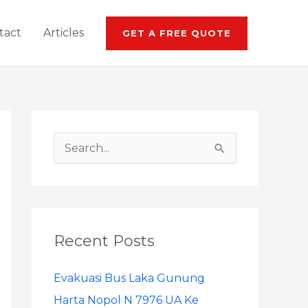
tact
Articles
GET A FREE QUOTE
S
e
a
r
Recent Posts
c
h
Evakuasi Bus Laka Gunung
f
Harta Nopol N 7976 UA Ke
o