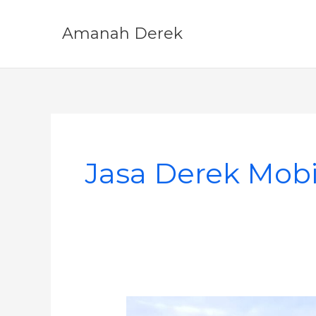
Skip
to
Amanah Derek
content
Jasa Derek Mobi
Derek