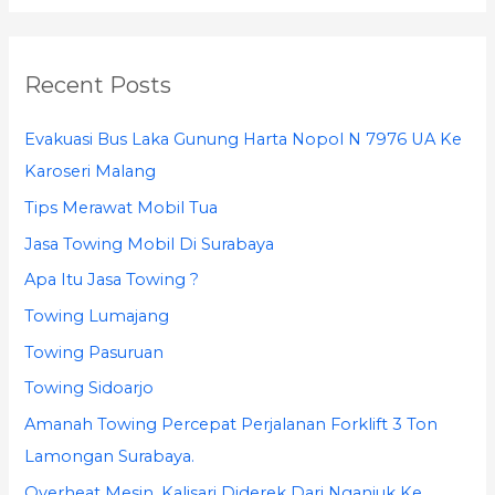
a
r
Recent Posts
c
h
Evakuasi Bus Laka Gunung Harta Nopol N 7976 UA Ke
f
Karoseri Malang
o
Tips Merawat Mobil Tua
r
Jasa Towing Mobil Di Surabaya
:
Apa Itu Jasa Towing ?
Towing Lumajang
Towing Pasuruan
Towing Sidoarjo
Amanah Towing Percepat Perjalanan Forklift 3 Ton
Lamongan Surabaya.
Overheat Mesin, Kalisari Diderek Dari Nganjuk Ke