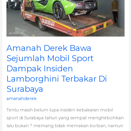
Sejumlah
Mobil
Sport
Dampak
Insiden
Amanah Derek Bawa
Lamborghini
Terbakar
Sejumlah Mobil Sport
Di
Dampak Insiden
Surabaya
Lamborghini Terbakar Di
Surabaya
amanahderek
Tentu masih belum lupa insiden kebakaran mobil
sport di Surabaya tahun yang sempat menghebohkan
lalu bukan ? memang tidak memakan korban, namun