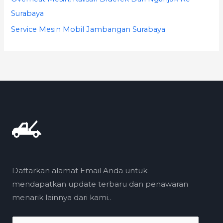
Surabaya
Service Mesin Mobil Jambangan Surabaya
Daftarkan alamat Email Anda untuk
mendapatkan update terbaru dan penawaran
menarik lainnya dari kami..
E