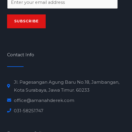
m
a
SUBSCRIBE
i
l
*
Contact Info
Jl. Pagesangan Agung Baru No.18, Jambangan,
Kota Surabaya, Jawa Timur. 60233
office@amanahderek.com
031-58251747