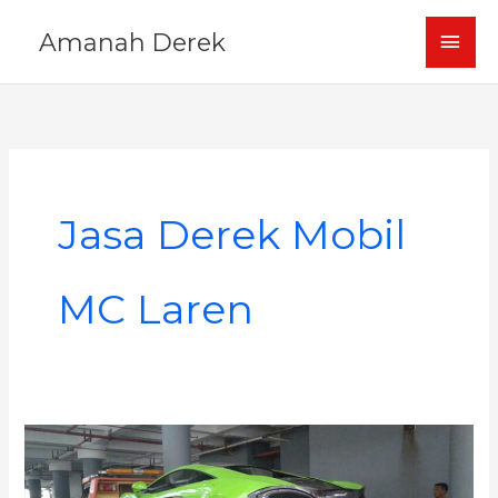
Skip
MAI
Amanah Derek
to
content
MEN
Jasa Derek Mobil
MC Laren
Amanah
Derek
Bawa