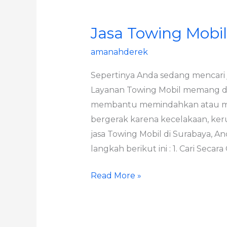
Jasa Towing Mobil
Jasa
Towing
amanahderek
Mobil
Di
Sepertinya Anda sedang mencari j
Surabaya
Layanan Towing Mobil memang d
membantu memindahkan atau me
bergerak karena kecelakaan, ker
jasa Towing Mobil di Surabaya, 
langkah berikut ini : 1. Cari Secar
Read More »