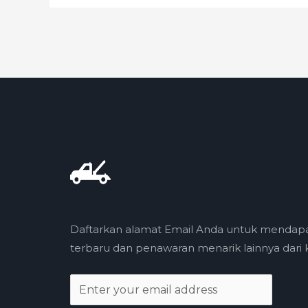
Daftarkan alamat Email Anda untuk mendap
terbaru dan penawaran menarik lainnya dari k
E
m