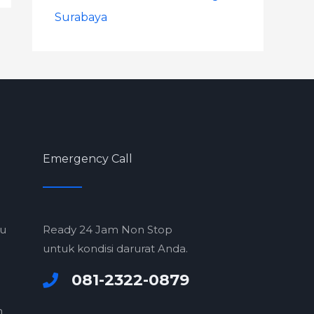
Surabaya
Emergency Call
ru
Ready 24 Jam Non Stop
untuk kondisi darurat Anda.
081-2322-0879
m