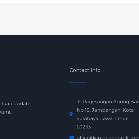
Contact Info
Jl. Pagesangan Agung Ba
atkan update
No.18, Jambangan, Kota
ami..
Surabaya, Jawa Timur.
60233
office@amanahderek.co