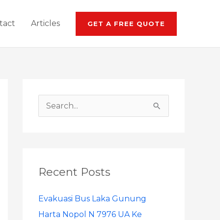
tact
Articles
GET A FREE QUOTE
S
e
a
r
Recent Posts
c
h
Evakuasi Bus Laka Gunung
f
Harta Nopol N 7976 UA Ke
o