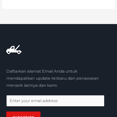
Daftarkan alamat Email Anda untuk
mendapatkan update terbaru dan penawaran
menarik lainnya dari kami..
E
m
a