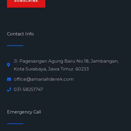
SUBSCRIBE
i
l
*
Contact Info
Jl. Pagesangan Agung Baru No.18, Jambangan,
Kota Surabaya, Jawa Timur. 60233
office@amanahderek.com
031-58251747
Emergency Call