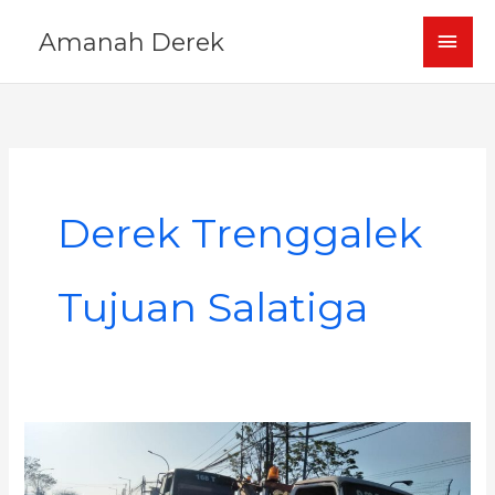
Skip
MAI
Amanah Derek
to
content
MEN
Derek Trenggalek
Tujuan Salatiga
Derek
Mobil
Trenggalek