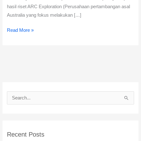
hasil riset ARC Exploration (Perusahaan pertambangan asal
Australia yang fokus melakukan […]
Read More »
S
e
a
r
Recent Posts
c