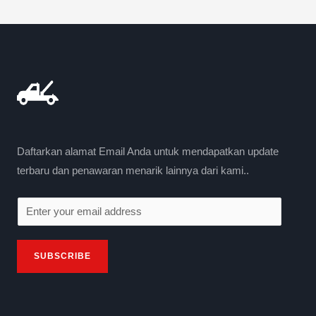
Daftarkan alamat Email Anda untuk mendapatkan update
terbaru dan penawaran menarik lainnya dari kami..
E
m
a
SUBSCRIBE
i
l
*