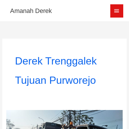
Skip
MAI
Amanah Derek
to
content
MEN
Derek Trenggalek
Tujuan Purworejo
Derek
Mobil
Trenggalek