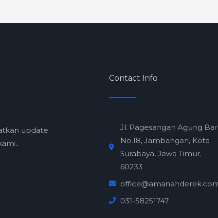
Contact Info
Jl. Pagesangan Agung Ba
atkan update
No.18, Jambangan, Kota
ami..
Surabaya, Jawa Timur.
60233
office@amanahderek.co
031-58251747