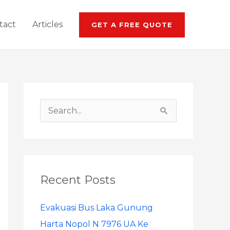
tact
Articles
GET A FREE QUOTE
S
e
a
r
Recent Posts
c
h
Evakuasi Bus Laka Gunung
f
Harta Nopol N 7976 UA Ke
o