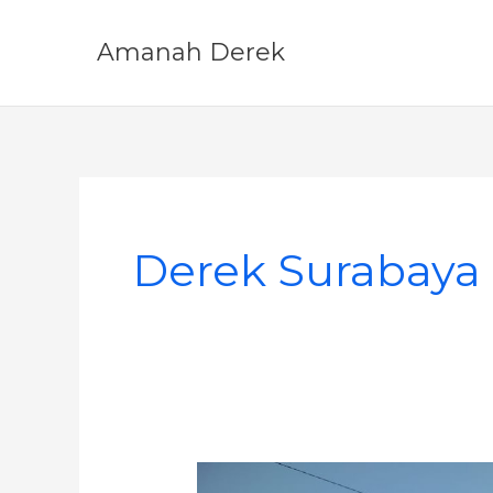
Skip
to
Amanah Derek
content
Derek Surabaya
Derek