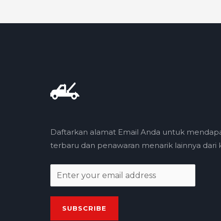
Daftarkan alamat Email Anda untuk mendap
terbaru dan penawaran menarik lainnya dari k
E
m
a
SUBSCRIBE
i