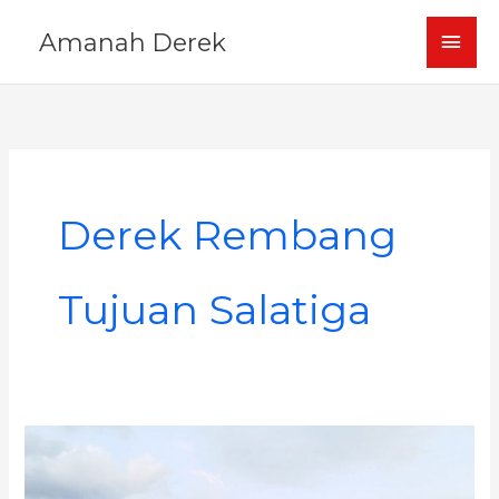
Skip
MAI
Amanah Derek
to
content
MEN
Derek Rembang
Tujuan Salatiga
Derek
Mobil
Rembang