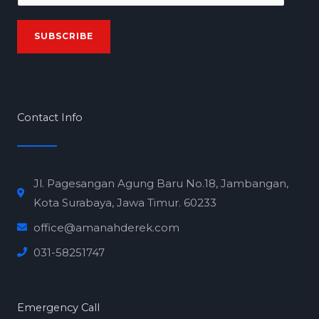
m
a
SUBSCRIBE
i
l
*
Contact Info
Jl. Pagesangan Agung Baru No.18, Jambangan,
Kota Surabaya, Jawa Timur. 60233
office@amanahderek.com
031-58251747
Emergency Call