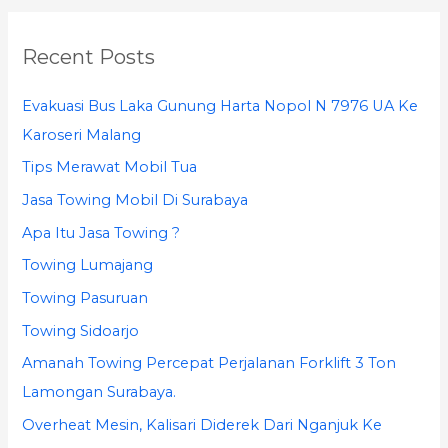
a
r
Recent Posts
c
h
Evakuasi Bus Laka Gunung Harta Nopol N 7976 UA Ke
f
Karoseri Malang
o
Tips Merawat Mobil Tua
r
Jasa Towing Mobil Di Surabaya
:
Apa Itu Jasa Towing ?
Towing Lumajang
Towing Pasuruan
Towing Sidoarjo
Amanah Towing Percepat Perjalanan Forklift 3 Ton
Lamongan Surabaya.
Overheat Mesin, Kalisari Diderek Dari Nganjuk Ke