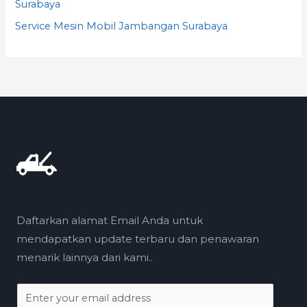
Surabaya
Service Mesin Mobil Jambangan Surabaya
Daftarkan alamat Email Anda untuk
mendapatkan update terbaru dan penawaran
menarik lainnya dari kami..
E