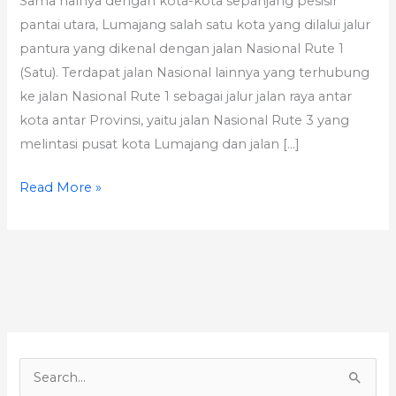
Sama halnya dengan kota-kota sepanjang pesisir
pantai utara, Lumajang salah satu kota yang dilalui jalur
pantura yang dikenal dengan jalan Nasional Rute 1
(Satu). Terdapat jalan Nasional lainnya yang terhubung
ke jalan Nasional Rute 1 sebagai jalur jalan raya antar
kota antar Provinsi, yaitu jalan Nasional Rute 3 yang
melintasi pusat kota Lumajang dan jalan […]
Read More »
S