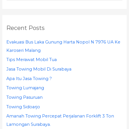
e
a
r
Recent Posts
c
h
Evakuasi Bus Laka Gunung Harta Nopol N 7976 UA Ke
f
Karoseri Malang
o
Tips Merawat Mobil Tua
r
Jasa Towing Mobil Di Surabaya
:
Apa Itu Jasa Towing ?
Towing Lumajang
Towing Pasuruan
Towing Sidoarjo
Amanah Towing Percepat Perjalanan Forklift 3 Ton
Lamongan Surabaya.