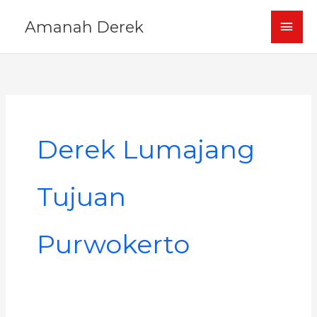
Skip
MAI
Amanah Derek
to
content
MEN
Derek Lumajang
Tujuan
Purwokerto