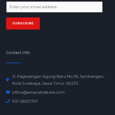
E
m
a
SUBSCRIBE
i
l
*
Contact Info
Jl. Pagesangan Agung Baru No.18, Jambangan,
Kota Surabaya, Jawa Timur. 60233
office@amanahderek.com
031-58251747